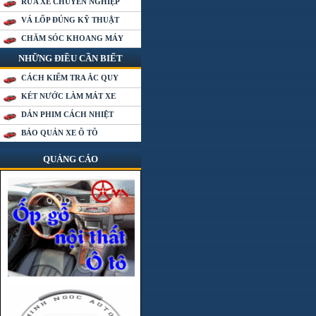
RỬA XE CHUYÊN NGHIỆP
VÁ LỐP ĐÚNG KỸ THUẬT
CHĂM SÓC KHOANG MÁY
NHỮNG ĐIỀU CẦN BIẾT
CÁCH KIỂM TRA ẮC QUY
KÉT NƯỚC LÀM MÁT XE
DÁN PHIM CÁCH NHIỆT
BẢO QUẢN XE Ô TÔ
QUẢNG CÁO