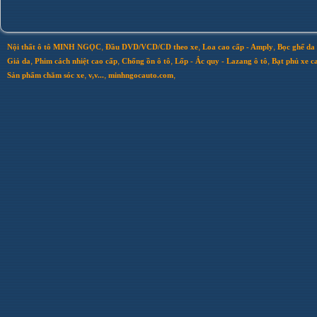
,
,
,
Nội thất ô tô MINH NGỌC
Đầu DVD/VCD/CD theo xe
Loa cao cấp - Amply
Bọc ghế da 
,
,
,
,
Giả da
Phim cách nhiệt cao cấp
Chống ồn ô tô
Lốp - Ắc quy - Lazang ô tô
Bạt phủ xe c
,
,
,
Sản phẩm chăm sóc xe
v,v...
minhngocauto.com