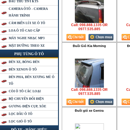
ĐẦU THU TIVI KTS
CAMERA ÔTÔ - CAMERA
HÀNH TRÌNH
CẢM BIẾN LÙI XE Ô TÔ
Call: 098.888.1335 OR
Ca
0977.535.885
LOA Ô TÔ CAO CẤP
MÁY NGHE NHẠC MP3
MẶT DƯỠNG THEO XE
Đuôi Gió Kia Morning
Đ
PHỤ TÙNG Ô TÔ
ĐÈN XE, BÓNG ĐÈN
ĐÈN XENON Ô TÔ
ĐÈN PHA, ĐÈN XƯƠNG MÙ Ô
TÔ
Call: 098.888.1335 OR
Ca
CÒI Ô TÔ CÁC LOẠI
0977.535.885
BỘ CHUYỂN ĐỔI ĐIỆN
GƯƠNG ĐIỆN CỤP, XÒE
Đuôi gió xe Gentra
LỌC DẦU Ô TÔ
LỌC GIÓ Ô TÔ
ĐỘ XE - HÀNG HIỆU