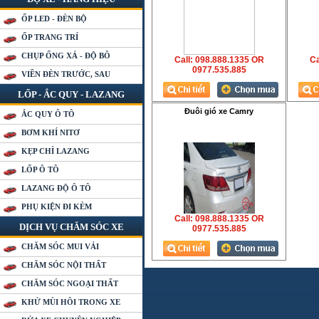
ỐP LED - ĐÈN BỘ
ỐP TRANG TRÍ
CHỤP ỐNG XẢ - ĐỘ BÔ
Call: 098.888.1335 OR
Ca
0977.535.885
VIỀN ĐÈN TRƯỚC, SAU
LỐP - ẮC QUY - LAZANG
Đuôi gió xe Camry
ẮC QUY Ô TÔ
BƠM KHÍ NITƠ
KẸP CHÌ LAZANG
LỐP Ô TÔ
LAZANG ĐỘ Ô TÔ
PHỤ KIỆN ĐI KÈM
Call: 098.888.1335 OR
DỊCH VỤ CHĂM SÓC XE
0977.535.885
CHĂM SÓC MUI VẢI
CHĂM SÓC NỘI THẤT
CHĂM SÓC NGOẠI THẤT
KHỬ MÙI HÔI TRONG XE