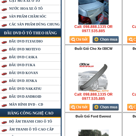
GẠT MƯA XE Ô TÔ
NƯỚC HOA XE Ô TÔ
SẢN PHẨM CHĂM SÓC
CÁC SẢN PHẨM DÙNG CHUNG
Call: 098.888.1335 OR
Ca
0977.535.885
ĐẦU DVD Ô TÔ THEO HÃNG
ĐẦU DVD FLYAUDIO
Đuôi Gió Cho Xe I30CW
Đ
ĐẦU DVD MOTEVO
ĐẦU DVD CASKA
ĐẦU DVD FUKA
ĐẦU DVD KOVAN
ĐẦU DVD JENKA
ĐẦU DVD NAKATSU
Call: 098.888.1335 OR
Ca
ĐẦU DVD ANDROID
0977.535.885
MÀN HÌNH DVD - CD
HÀNG CÔNG NGHỆ CAO
Đuôi Gió Ford Everest
Đ
ĐỘ ÂM THANH CHO Ô TÔ
ÂM THANH Ô TÔ CAO CẤP