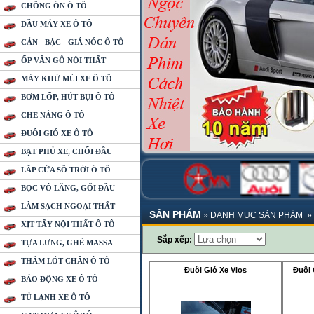
CHỐNG ỒN Ô TÔ
DẦU MÁY XE Ô TÔ
CẢN - BẬC - GIÁ NÓC Ô TÔ
ỐP VÂN GỖ NỘI THẤT
MÁY KHỬ MÙI XE Ô TÔ
BƠM LỐP, HÚT BỤI Ô TÔ
CHE NẮNG Ô TÔ
ĐUÔI GIÓ XE Ô TÔ
BẠT PHỦ XE, CHỔI ĐẦU
LẮP CỬA SỔ TRỜI Ô TÔ
BỌC VÔ LĂNG, GỐI ĐẦU
LÀM SẠCH NGOẠI THẤT
SẢN PHẨM
»
DANH MỤC SẢN PHẨM
»
XỊT TẨY NỘI THẤT Ô TÔ
Sắp xếp:
TỰA LƯNG, GHẾ MASSA
THẢM LÓT CHÂN Ô TÔ
Đuôi Gió Xe Vios
Đuôi 
BÁO ĐỘNG XE Ô TÔ
TỦ LẠNH XE Ô TÔ