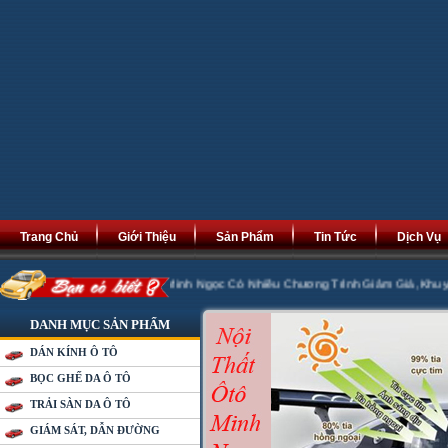
Trang Chủ
Giới Thiệu
Sản Phẩm
Tin Tức
Dịch Vụ
Phát Tài Phát Lộc. Minh Ngọc Có Nhiều Chương Trình Giảm Giá ,Khuyến Mại 20%
DANH MỤC SẢN PHẨM
DÁN KÍNH Ô TÔ
BỌC GHẾ DA Ô TÔ
TRẢI SÀN DA Ô TÔ
GIÁM SÁT, DẪN ĐƯỜNG