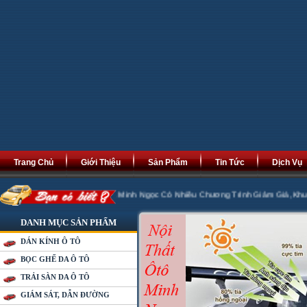
Trang Chủ
Giới Thiệu
Sản Phẩm
Tin Tức
Dịch Vụ
 Phát Tài Phát Lộc. Minh Ngọc Có Nhiều Chương Trình Giảm Giá ,Khuyến Mại 2
DANH MỤC SẢN PHẨM
DÁN KÍNH Ô TÔ
BỌC GHẾ DA Ô TÔ
TRẢI SÀN DA Ô TÔ
GIÁM SÁT, DẪN ĐƯỜNG