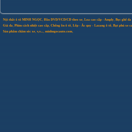
,
,
,
Nội thất ô tô MINH NGỌC
Đầu DVD/VCD/CD theo xe
Loa cao cấp - Amply
Bọc ghế da 
,
,
,
,
Giả da
Phim cách nhiệt cao cấp
Chống ồn ô tô
Lốp - Ắc quy - Lazang ô tô
Bạt phủ xe c
,
,
,
Sản phẩm chăm sóc xe
v,v...
minhngocauto.com