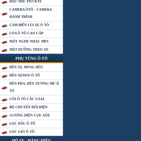
ĐẦU THU TIVI KTS
CAMERA ÔTÔ - CAMERA
HÀNH TRÌNH
CẢM BIẾN LÙI XE Ô TÔ
LOA Ô TÔ CAO CẤP
MÁY NGHE NHẠC MP3
MẶT DƯỠNG THEO XE
PHỤ TÙNG Ô TÔ
ĐÈN XE, BÓNG ĐÈN
ĐÈN XENON Ô TÔ
ĐÈN PHA, ĐÈN XƯƠNG MÙ Ô
TÔ
CÒI Ô TÔ CÁC LOẠI
BỘ CHUYỂN ĐỔI ĐIỆN
GƯƠNG ĐIỆN CỤP, XÒE
LỌC DẦU Ô TÔ
LỌC GIÓ Ô TÔ
ĐỘ XE - HÀNG HIỆU