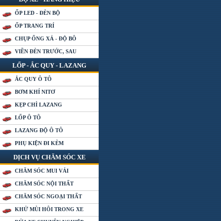
ỐP LED - ĐÈN BỘ
ỐP TRANG TRÍ
CHỤP ỐNG XẢ - ĐỘ BÔ
VIỀN ĐÈN TRƯỚC, SAU
LỐP - ẮC QUY - LAZANG
ẮC QUY Ô TÔ
BƠM KHÍ NITƠ
KẸP CHÌ LAZANG
LỐP Ô TÔ
LAZANG ĐỘ Ô TÔ
PHỤ KIỆN ĐI KÈM
DỊCH VỤ CHĂM SÓC XE
CHĂM SÓC MUI VẢI
CHĂM SÓC NỘI THẤT
CHĂM SÓC NGOẠI THẤT
KHỬ MÙI HÔI TRONG XE