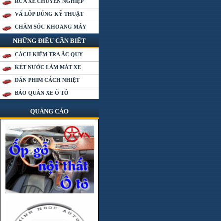
RỬA XE CHUYÊN NGHIỆP
VÁ LỐP ĐÚNG KỸ THUẬT
CHĂM SÓC KHOANG MÁY
NHỮNG ĐIỀU CẦN BIẾT
CÁCH KIỂM TRA ẮC QUY
KÉT NƯỚC LÀM MÁT XE
DÁN PHIM CÁCH NHIỆT
BẢO QUẢN XE Ô TÔ
QUẢNG CÁO