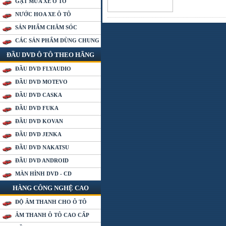
GẠT MƯA XE Ô TÔ
NƯỚC HOA XE Ô TÔ
SẢN PHẨM CHĂM SÓC
CÁC SẢN PHẨM DÙNG CHUNG
ĐẦU DVD Ô TÔ THEO HÃNG
ĐẦU DVD FLYAUDIO
ĐẦU DVD MOTEVO
ĐẦU DVD CASKA
ĐẦU DVD FUKA
ĐẦU DVD KOVAN
ĐẦU DVD JENKA
ĐẦU DVD NAKATSU
ĐẦU DVD ANDROID
MÀN HÌNH DVD - CD
HÀNG CÔNG NGHỆ CAO
ĐỘ ÂM THANH CHO Ô TÔ
ÂM THANH Ô TÔ CAO CẤP