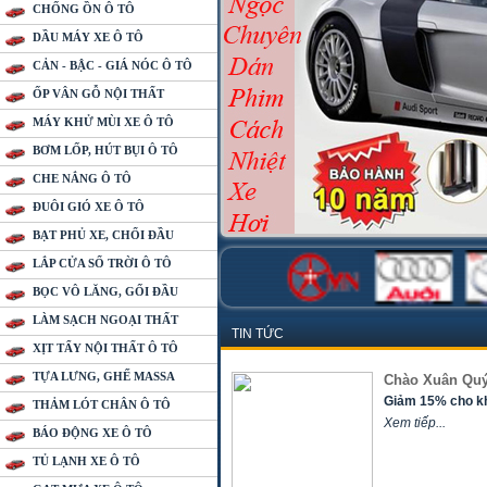
CHỐNG ỒN Ô TÔ
DẦU MÁY XE Ô TÔ
CẢN - BẬC - GIÁ NÓC Ô TÔ
ỐP VÂN GỖ NỘI THẤT
MÁY KHỬ MÙI XE Ô TÔ
BƠM LỐP, HÚT BỤI Ô TÔ
CHE NẮNG Ô TÔ
ĐUÔI GIÓ XE Ô TÔ
BẠT PHỦ XE, CHỔI ĐẦU
LẮP CỬA SỔ TRỜI Ô TÔ
BỌC VÔ LĂNG, GỐI ĐẦU
LÀM SẠCH NGOẠI THẤT
TIN TỨC
XỊT TẨY NỘI THẤT Ô TÔ
TỰA LƯNG, GHẾ MASSA
Chào Xuân Quý 
Giảm 15% cho kh
THẢM LÓT CHÂN Ô TÔ
Xem tiếp...
BÁO ĐỘNG XE Ô TÔ
TỦ LẠNH XE Ô TÔ