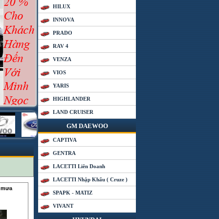
HILUX
INNOVA
PRADO
RAV 4
VENZA
VIOS
YARIS
HIGHLANDER
LAND CRUISER
GM DAEWOO
CAPTIVA
GENTRA
LACETTI Liên Doanh
LACETTI Nhập Khẩu ( Cruze )
i mưa
SPAPK - MATIZ
VIVANT