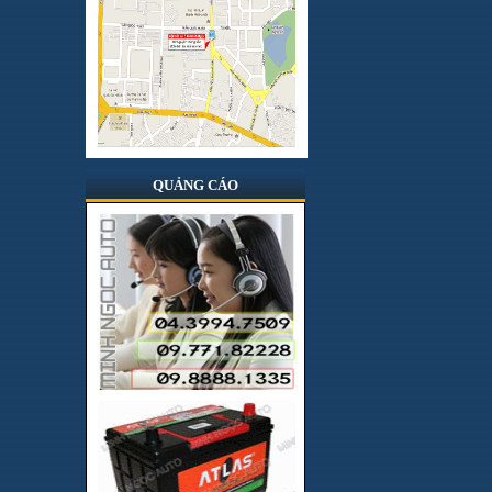
Hologen
Hong kong
Infinity
Italia
Japan
JBL
QUẢNG CÁO
Jenka
JVC
JVJ
Korea
Kovan
Lifepro
Lốp BridGestone
Lốp Dunlop
Lốp Kumho Hàn Quốc