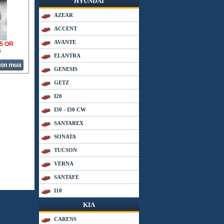
HYUNDAI
AZEAR
ACCENT
AVANTE
35 OR
5
ELANTRA
GENESIS
GETZ
I20
I30 - I30 CW
SANTAREX
SONATA
TUCSON
VERNA
SANTAFE
I10
KIA
CARENS