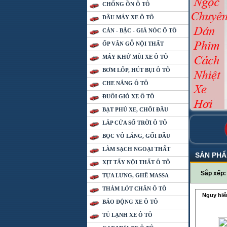
CHỐNG ỒN Ô TÔ
DẦU MÁY XE Ô TÔ
CẢN - BẬC - GIÁ NÓC Ô TÔ
ỐP VÂN GỖ NỘI THẤT
MÁY KHỬ MÙI XE Ô TÔ
BƠM LỐP, HÚT BỤI Ô TÔ
CHE NẮNG Ô TÔ
ĐUÔI GIÓ XE Ô TÔ
BẠT PHỦ XE, CHỔI ĐẦU
LẮP CỬA SỔ TRỜI Ô TÔ
BỌC VÔ LĂNG, GỐI ĐẦU
LÀM SẠCH NGOẠI THẤT
SẢN PH
XỊT TẨY NỘI THẤT Ô TÔ
Sắp xếp
TỰA LƯNG, GHẾ MASSA
THẢM LÓT CHÂN Ô TÔ
Nguy hiể
BÁO ĐỘNG XE Ô TÔ
TỦ LẠNH XE Ô TÔ