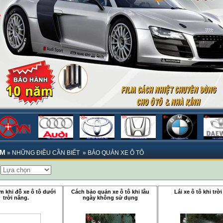
ẨM
»
NHỮNG ĐIỀU CẦN BIẾT
»
BẢO QUẢN XE Ô TÔ
:
m khi đỗ xe ô tô dưới
Cách bảo quản xe ô tô khi lâu
Lái xe ô tô khi trờ
trời nắng.
ngày không sử dụng