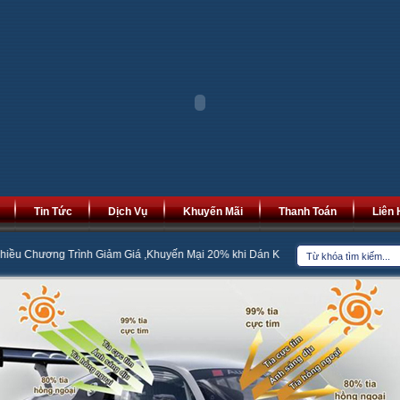
Tin Tức
Dịch Vụ
Khuyến Mãi
Thanh Toán
Liên 
rình Giảm Giá ,Khuyến Mại 20% khi Dán Kính Cách Nhiệt
Bọc Đệm Ghế Da 