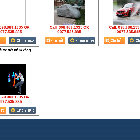
 098.888.1335 OR
Call: 098.888.1335 OR
Call: 098.888.13
977.535.885
0977.535.885
0977.535.88
ái xe tiết kiệm xăng
 098.888.1335 OR
977.535.885