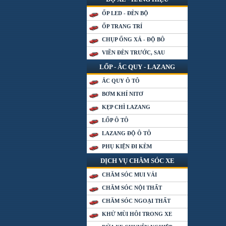
ỐP LED - ĐÈN BỘ
ỐP TRANG TRÍ
CHỤP ỐNG XẢ - ĐỘ BÔ
VIỀN ĐÈN TRƯỚC, SAU
LỐP - ẮC QUY - LAZANG
ẮC QUY Ô TÔ
BƠM KHÍ NITƠ
KẸP CHÌ LAZANG
LỐP Ô TÔ
LAZANG ĐỘ Ô TÔ
PHỤ KIỆN ĐI KÈM
DỊCH VỤ CHĂM SÓC XE
CHĂM SÓC MUI VẢI
CHĂM SÓC NỘI THẤT
CHĂM SÓC NGOẠI THẤT
KHỬ MÙI HÔI TRONG XE