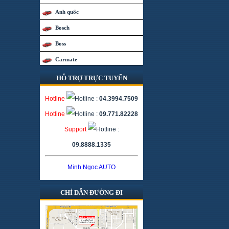
Anh quốc
Bosch
Boss
Carmate
Caska
HỖ TRỢ TRỰC TUYẾN
China
Hotline
:
04.3994.7509
Coido
Hotline
:
09.771.82228
Đài Loan
Support
:
Denso
09.8888.1335
Flyaudio
Minh Ngọc AUTO
Focal
Fuka
CHỈ DẪN ĐƯỜNG ĐI
Hàn Quốc
Hãng khác