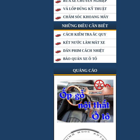
RỬA XE CHUYÊN NGHIỆP
VÁ LỐP ĐÚNG KỸ THUẬT
CHĂM SÓC KHOANG MÁY
NHỮNG ĐIỀU CẦN BIẾT
CÁCH KIỂM TRA ẮC QUY
KÉT NƯỚC LÀM MÁT XE
DÁN PHIM CÁCH NHIỆT
BẢO QUẢN XE Ô TÔ
QUẢNG CÁO