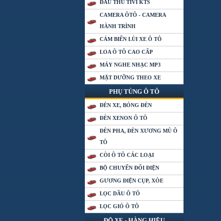
ĐẦU THU TIVI KTS
CAMERA ÔTÔ - CAMERA
HÀNH TRÌNH
CẢM BIẾN LÙI XE Ô TÔ
LOA Ô TÔ CAO CẤP
MÁY NGHE NHẠC MP3
MẶT DƯỠNG THEO XE
PHỤ TÙNG Ô TÔ
ĐÈN XE, BÓNG ĐÈN
ĐÈN XENON Ô TÔ
ĐÈN PHA, ĐÈN XƯƠNG MÙ Ô
TÔ
CÒI Ô TÔ CÁC LOẠI
BỘ CHUYỂN ĐỔI ĐIỆN
GƯƠNG ĐIỆN CỤP, XÒE
LỌC DẦU Ô TÔ
LỌC GIÓ Ô TÔ
ĐỘ XE - HÀNG HIỆU