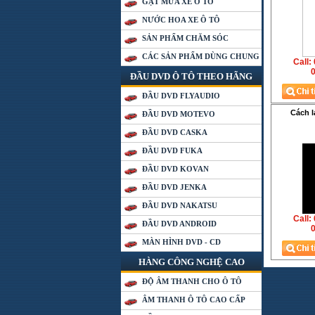
GẠT MƯA XE Ô TÔ
NƯỚC HOA XE Ô TÔ
SẢN PHẨM CHĂM SÓC
CÁC SẢN PHẨM DÙNG CHUNG
Call:
0
ĐẦU DVD Ô TÔ THEO HÃNG
ĐẦU DVD FLYAUDIO
Cách l
ĐẦU DVD MOTEVO
ĐẦU DVD CASKA
ĐẦU DVD FUKA
ĐẦU DVD KOVAN
ĐẦU DVD JENKA
ĐẦU DVD NAKATSU
Call:
ĐẦU DVD ANDROID
0
MÀN HÌNH DVD - CD
HÀNG CÔNG NGHỆ CAO
ĐỘ ÂM THANH CHO Ô TÔ
ÂM THANH Ô TÔ CAO CẤP