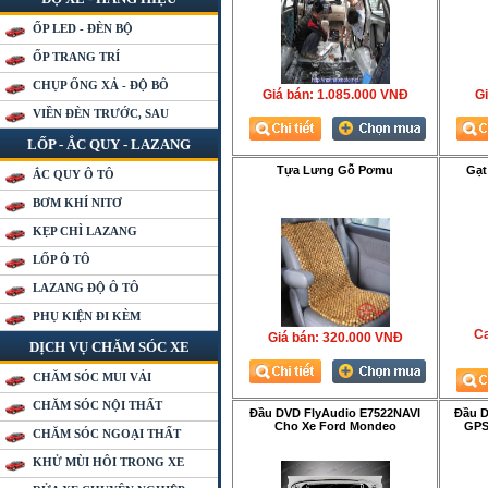
ỐP LED - ĐÈN BỘ
ỐP TRANG TRÍ
CHỤP ỐNG XẢ - ĐỘ BÔ
Giá bán:
1.085.000 VNÐ
Gi
VIỀN ĐÈN TRƯỚC, SAU
LỐP - ẮC QUY - LAZANG
Tựa Lưng Gỗ Pơmu
Gạt
ẮC QUY Ô TÔ
BƠM KHÍ NITƠ
KẸP CHÌ LAZANG
LỐP Ô TÔ
LAZANG ĐỘ Ô TÔ
PHỤ KIỆN ĐI KÈM
Ca
Giá bán:
320.000 VNÐ
DỊCH VỤ CHĂM SÓC XE
CHĂM SÓC MUI VẢI
CHĂM SÓC NỘI THẤT
Đầu DVD FlyAudio E7522NAVI
Đầu 
Cho Xe Ford Mondeo
GPS
CHĂM SÓC NGOẠI THẤT
KHỬ MÙI HÔI TRONG XE