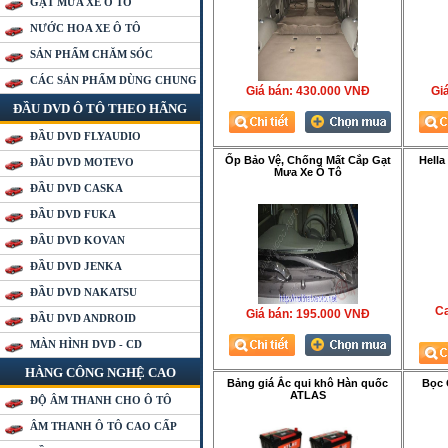
GẠT MƯA XE Ô TÔ
NƯỚC HOA XE Ô TÔ
SẢN PHẨM CHĂM SÓC
CÁC SẢN PHẨM DÙNG CHUNG
Giá bán:
430.000 VNÐ
Gia
ĐẦU DVD Ô TÔ THEO HÃNG
ĐẦU DVD FLYAUDIO
Ốp Bảo Vệ, Chống Mất Cắp Gạt
Hella
ĐẦU DVD MOTEVO
Mưa Xe Ô Tô
ĐẦU DVD CASKA
ĐẦU DVD FUKA
ĐẦU DVD KOVAN
ĐẦU DVD JENKA
ĐẦU DVD NAKATSU
Ca
Giá bán:
195.000 VNÐ
ĐẦU DVD ANDROID
MÀN HÌNH DVD - CD
HÀNG CÔNG NGHỆ CAO
Bảng giá Ắc qui khô Hàn quốc
Bọc 
ATLAS
ĐỘ ÂM THANH CHO Ô TÔ
ÂM THANH Ô TÔ CAO CẤP