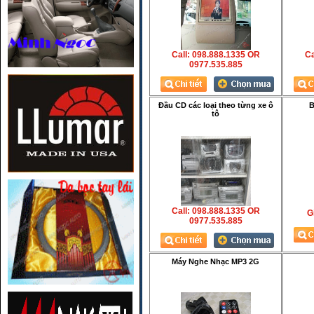
Call: 098.888.1335 OR
Ca
0977.535.885
Đầu CD các loại theo từng xe ô
B
tô
Call: 098.888.1335 OR
Gi
0977.535.885
Máy Nghe Nhạc MP3 2G