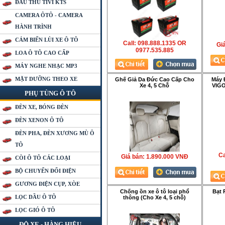
ĐẦU THU TIVI KTS
CAMERA ÔTÔ - CAMERA
HÀNH TRÌNH
CẢM BIẾN LÙI XE Ô TÔ
Call: 098.888.1335 OR
Gia
0977.535.885
LOA Ô TÔ CAO CẤP
MÁY NGHE NHẠC MP3
MẶT DƯỠNG THEO XE
Ghế Giả Da Đức Cao Cấp Cho
Máy 
Xe 4, 5 Chỗ
VIGO
PHỤ TÙNG Ô TÔ
ĐÈN XE, BÓNG ĐÈN
ĐÈN XENON Ô TÔ
ĐÈN PHA, ĐÈN XƯƠNG MÙ Ô
TÔ
Ca
Giá bán:
1.890.000 VNÐ
CÒI Ô TÔ CÁC LOẠI
BỘ CHUYỂN ĐỔI ĐIỆN
GƯƠNG ĐIỆN CỤP, XÒE
Chống ồn xe ô tô loại phổ
Bạt 
LỌC DẦU Ô TÔ
thông (Cho Xe 4, 5 chỗ)
LỌC GIÓ Ô TÔ
ĐỘ XE - HÀNG HIỆU