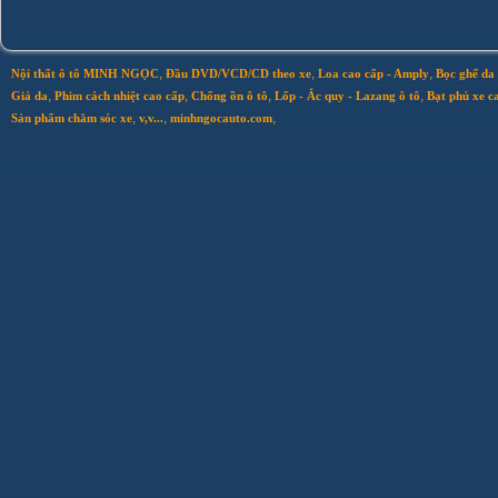
,
,
,
Nội thất ô tô MINH NGỌC
Đầu DVD/VCD/CD theo xe
Loa cao cấp - Amply
Bọc ghế da 
,
,
,
,
Giả da
Phim cách nhiệt cao cấp
Chống ồn ô tô
Lốp - Ắc quy - Lazang ô tô
Bạt phủ xe c
,
,
,
Sản phẩm chăm sóc xe
v,v...
minhngocauto.com