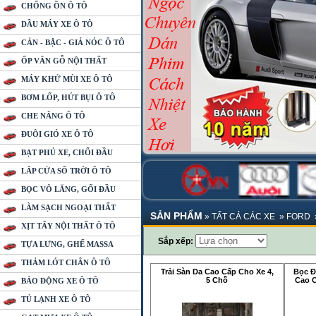
CHỐNG ỒN Ô TÔ
DẦU MÁY XE Ô TÔ
CẢN - BẬC - GIÁ NÓC Ô TÔ
ỐP VÂN GỖ NỘI THẤT
MÁY KHỬ MÙI XE Ô TÔ
BƠM LỐP, HÚT BỤI Ô TÔ
CHE NẮNG Ô TÔ
ĐUÔI GIÓ XE Ô TÔ
BẠT PHỦ XE, CHỔI ĐẦU
LẮP CỬA SỔ TRỜI Ô TÔ
BỌC VÔ LĂNG, GỐI ĐẦU
LÀM SẠCH NGOẠI THẤT
SẢN PHẨM
»
TẤT CẢ CÁC XE
»
FORD
XỊT TẨY NỘI THẤT Ô TÔ
Sắp xếp:
TỰA LƯNG, GHẾ MASSA
THẢM LÓT CHÂN Ô TÔ
Trải Sàn Da Cao Cấp Cho Xe 4,
Bọc Đ
5 Chỗ
Cao C
BÁO ĐỘNG XE Ô TÔ
TỦ LẠNH XE Ô TÔ