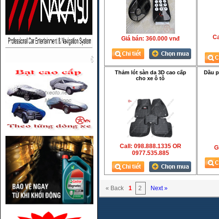
Ca
Giá bán:
360.000 vnđ
Thảm lót sàn da 3D cao cấp
Dầu p
cho xe ô tô
Call: 098.888.1335 OR
Gi
0977.535.885
« Back
1
2
Next »