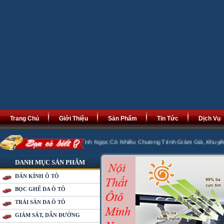
Trang Chủ
Giới Thiệu
Sản Phẩm
Tin Tức
Dịch Vụ
át Tài Phát Lộc. Minh Ngọc Có Nhiều Chương Trình Giảm Giá ,Khuyến Mại 20% k
DANH MỤC SẢN PHẨM
DÁN KÍNH Ô TÔ
BỌC GHẾ DA Ô TÔ
TRẢI SÀN DA Ô TÔ
GIÁM SÁT, DẪN ĐƯỜNG