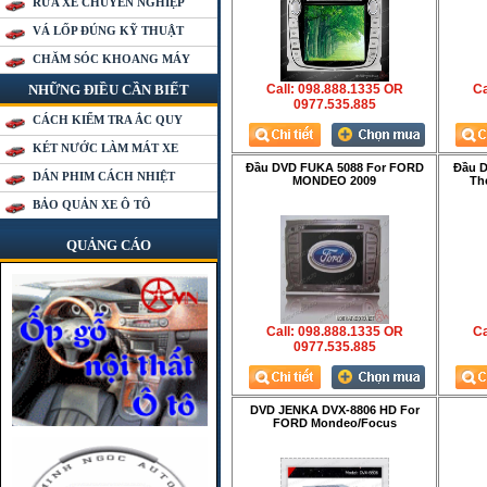
RỬA XE CHUYÊN NGHIỆP
VÁ LỐP ĐÚNG KỸ THUẬT
CHĂM SÓC KHOANG MÁY
NHỮNG ĐIỀU CẦN BIẾT
Call: 098.888.1335 OR
Ca
0977.535.885
CÁCH KIỂM TRA ẮC QUY
KÉT NƯỚC LÀM MÁT XE
Đầu DVD FUKA 5088 For FORD
Đầu D
DÁN PHIM CÁCH NHIỆT
MONDEO 2009
Th
BẢO QUẢN XE Ô TÔ
QUẢNG CÁO
Call: 098.888.1335 OR
Ca
0977.535.885
DVD JENKA DVX-8806 HD For
FORD Mondeo/Focus