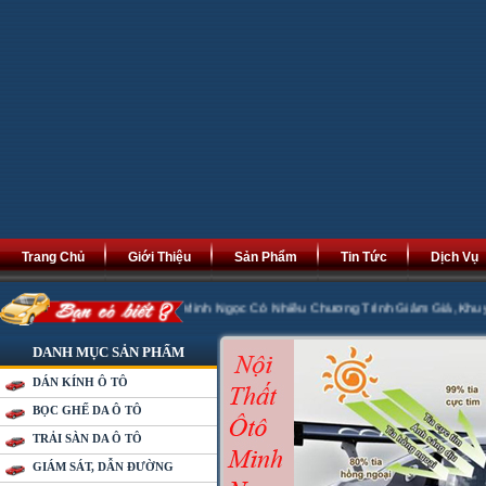
Trang Chủ
Giới Thiệu
Sản Phẩm
Tin Tức
Dịch Vụ
Phát Tài Phát Lộc. Minh Ngọc Có Nhiều Chương Trình Giảm Giá ,Khuyến Mại 20
DANH MỤC SẢN PHẨM
DÁN KÍNH Ô TÔ
BỌC GHẾ DA Ô TÔ
TRẢI SÀN DA Ô TÔ
GIÁM SÁT, DẪN ĐƯỜNG