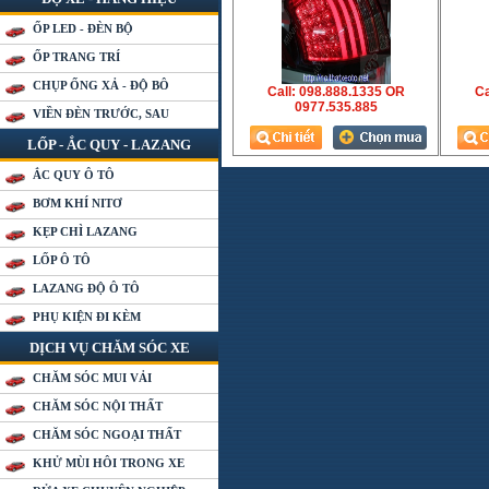
ỐP LED - ĐÈN BỘ
ỐP TRANG TRÍ
CHỤP ỐNG XẢ - ĐỘ BÔ
Call: 098.888.1335 OR
Ca
0977.535.885
VIỀN ĐÈN TRƯỚC, SAU
LỐP - ẮC QUY - LAZANG
ẮC QUY Ô TÔ
BƠM KHÍ NITƠ
KẸP CHÌ LAZANG
LỐP Ô TÔ
LAZANG ĐỘ Ô TÔ
PHỤ KIỆN ĐI KÈM
DỊCH VỤ CHĂM SÓC XE
CHĂM SÓC MUI VẢI
CHĂM SÓC NỘI THẤT
CHĂM SÓC NGOẠI THẤT
KHỬ MÙI HÔI TRONG XE