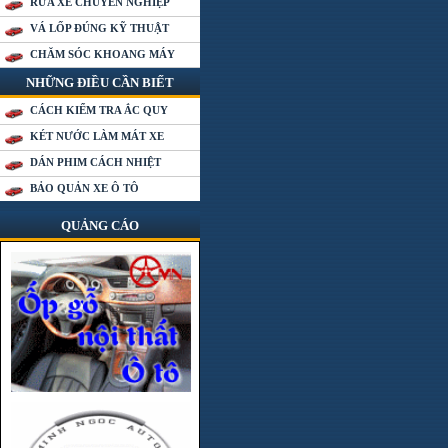
RỬA XE CHUYÊN NGHIỆP
VÁ LỐP ĐÚNG KỸ THUẬT
CHĂM SÓC KHOANG MÁY
NHỮNG ĐIỀU CẦN BIẾT
CÁCH KIỂM TRA ẮC QUY
KÉT NƯỚC LÀM MÁT XE
DÁN PHIM CÁCH NHIỆT
BẢO QUẢN XE Ô TÔ
QUẢNG CÁO