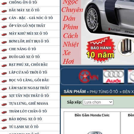
CHỐNG ỒN Ô TÔ
DẦU MÁY XE Ô TÔ
CẢN - BẬC - GIÁ NÓC Ô TÔ
ỐP VÂN GỖ NỘI THẤT
MÁY KHỬ MÙI XE Ô TÔ
BƠM LỐP, HÚT BỤI Ô TÔ
CHE NẮNG Ô TÔ
ĐUÔI GIÓ XE Ô TÔ
BẠT PHỦ XE, CHỔI ĐẦU
LẮP CỬA SỔ TRỜI Ô TÔ
BỌC VÔ LĂNG, GỐI ĐẦU
LÀM SẠCH NGOẠI THẤT
SẢN PHẨM
»
PHỤ TÙNG Ô TÔ
»
ĐÈN X
XỊT TẨY NỘI THẤT Ô TÔ
Sắp xếp:
TỰA LƯNG, GHẾ MASSA
THẢM LÓT CHÂN Ô TÔ
Đèn Gầm Honda Civic
Đèn
BÁO ĐỘNG XE Ô TÔ
TỦ LẠNH XE Ô TÔ