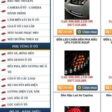
ĐẦU THU TIVI KTS
CAMERA ÔTÔ - CAMERA
HÀNH TRÌNH
CẢM BIẾN LÙI XE Ô TÔ
Call: 098.888.1335 OR
Ca
0977.535.885
LOA Ô TÔ CAO CẤP
MÁY NGHE NHẠC MP3
MẶT DƯỠNG THEO XE
ĐÈN LED CHÂN ĐÈN PHA MẪU
ĐÈN L
UFO FORTE KOUP
PHỤ TÙNG Ô TÔ
ĐÈN XE, BÓNG ĐÈN
ĐÈN XENON Ô TÔ
ĐÈN PHA, ĐÈN XƯƠNG MÙ Ô
TÔ
Call: 098.888.1335 OR
Ca
CÒI Ô TÔ CÁC LOẠI
0977.535.885
BỘ CHUYỂN ĐỔI ĐIỆN
GƯƠNG ĐIỆN CỤP, XÒE
Đèn Hậu Led Xe Captiva
Đèn 
LỌC DẦU Ô TÔ
LỌC GIÓ Ô TÔ
ĐỘ XE - HÀNG HIỆU