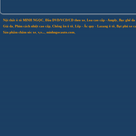
,
,
,
Nội thất ô tô MINH NGỌC
Đầu DVD/VCD/CD theo xe
Loa cao cấp - Amply
Bọc ghế da 
,
,
,
,
Giả da
Phim cách nhiệt cao cấp
Chống ồn ô tô
Lốp - Ắc quy - Lazang ô tô
Bạt phủ xe c
,
,
,
Sản phẩm chăm sóc xe
v,v...
minhngocauto.com