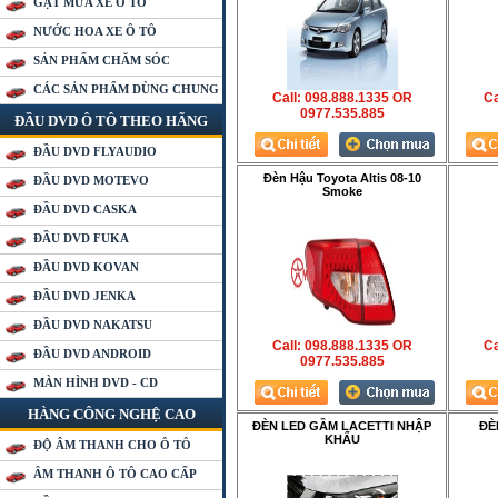
GẠT MƯA XE Ô TÔ
NƯỚC HOA XE Ô TÔ
SẢN PHẨM CHĂM SÓC
CÁC SẢN PHẨM DÙNG CHUNG
Call: 098.888.1335 OR
Ca
0977.535.885
ĐẦU DVD Ô TÔ THEO HÃNG
ĐẦU DVD FLYAUDIO
Đèn Hậu Toyota Altis 08-10
ĐẦU DVD MOTEVO
Smoke
ĐẦU DVD CASKA
ĐẦU DVD FUKA
ĐẦU DVD KOVAN
ĐẦU DVD JENKA
ĐẦU DVD NAKATSU
Call: 098.888.1335 OR
Ca
ĐẦU DVD ANDROID
0977.535.885
MÀN HÌNH DVD - CD
HÀNG CÔNG NGHỆ CAO
ĐÈN LED GẦM LACETTI NHẬP
ĐÈ
KHẨU
ĐỘ ÂM THANH CHO Ô TÔ
ÂM THANH Ô TÔ CAO CẤP