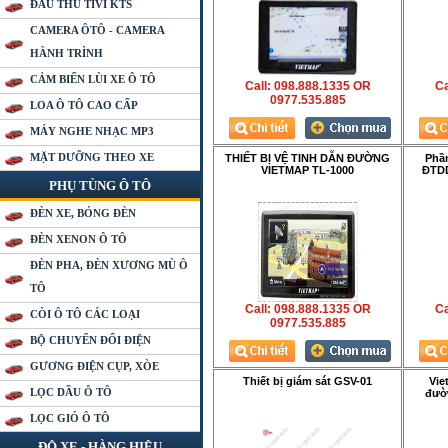
ĐẦU THU TIVI KTS
CAMERA ÔTÔ - CAMERA
HÀNH TRÌNH
CẢM BIẾN LÙI XE Ô TÔ
Call: 098.888.1335 OR
Ca
0977.535.885
LOA Ô TÔ CAO CẤP
MÁY NGHE NHẠC MP3
MẶT DƯỠNG THEO XE
THIẾT BỊ VỆ TINH DẪN ĐƯỜNG
Phầ
VIETMAP TL-1000
ĐTDD
PHỤ TÙNG Ô TÔ
ĐÈN XE, BÓNG ĐÈN
ĐÈN XENON Ô TÔ
ĐÈN PHA, ĐÈN XƯƠNG MÙ Ô
TÔ
Call: 098.888.1335 OR
Ca
CÒI Ô TÔ CÁC LOẠI
0977.535.885
BỘ CHUYỂN ĐỔI ĐIỆN
GƯƠNG ĐIỆN CỤP, XÒE
Thiết bị giám sát GSV-01
Vie
LỌC DẦU Ô TÔ
đườ
LỌC GIÓ Ô TÔ
ĐỘ XE - HÀNG HIỆU