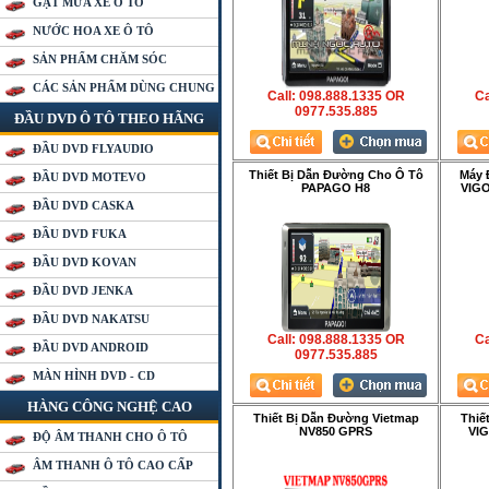
GẠT MƯA XE Ô TÔ
NƯỚC HOA XE Ô TÔ
SẢN PHẨM CHĂM SÓC
CÁC SẢN PHẨM DÙNG CHUNG
Call: 098.888.1335 OR
Ca
0977.535.885
ĐẦU DVD Ô TÔ THEO HÃNG
ĐẦU DVD FLYAUDIO
Thiết Bị Dẫn Đường Cho Ô Tô
Máy 
ĐẦU DVD MOTEVO
PAPAGO H8
VIGO
ĐẦU DVD CASKA
ĐẦU DVD FUKA
ĐẦU DVD KOVAN
ĐẦU DVD JENKA
ĐẦU DVD NAKATSU
Call: 098.888.1335 OR
Ca
ĐẦU DVD ANDROID
0977.535.885
MÀN HÌNH DVD - CD
HÀNG CÔNG NGHỆ CAO
Thiết Bị Dẫn Đường Vietmap
Thiế
NV850 GPRS
VIG
ĐỘ ÂM THANH CHO Ô TÔ
ÂM THANH Ô TÔ CAO CẤP