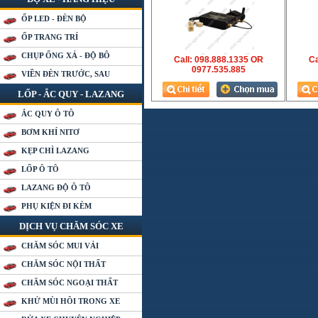
ỐP LED - ĐÈN BỘ
ỐP TRANG TRÍ
CHỤP ỐNG XẢ - ĐỘ BÔ
Call: 098.888.1335 OR
Ca
0977.535.885
VIỀN ĐÈN TRƯỚC, SAU
LỐP - ẮC QUY - LAZANG
ẮC QUY Ô TÔ
BƠM KHÍ NITƠ
KẸP CHÌ LAZANG
LỐP Ô TÔ
LAZANG ĐỘ Ô TÔ
PHỤ KIỆN ĐI KÈM
DỊCH VỤ CHĂM SÓC XE
CHĂM SÓC MUI VẢI
CHĂM SÓC NỘI THẤT
CHĂM SÓC NGOẠI THẤT
KHỬ MÙI HÔI TRONG XE