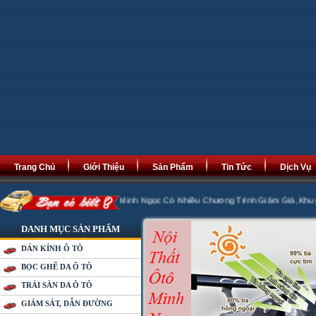
Trang Chủ
Giới Thiệu
Sản Phẩm
Tin Tức
Dịch Vụ
Phát Tài Phát Lộc. Minh Ngọc Có Nhiều Chương Trình Giảm Giá ,Khuyến Mại 20
DANH MỤC SẢN PHẨM
DÁN KÍNH Ô TÔ
BỌC GHẾ DA Ô TÔ
TRẢI SÀN DA Ô TÔ
GIÁM SÁT, DẪN ĐƯỜNG