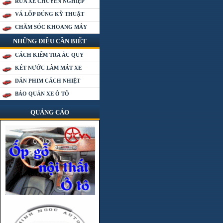
RỬA XE CHUYÊN NGHIỆP
VÁ LỐP ĐÚNG KỸ THUẬT
CHĂM SÓC KHOANG MÁY
NHỮNG ĐIỀU CẦN BIẾT
CÁCH KIỂM TRA ẮC QUY
KÉT NƯỚC LÀM MÁT XE
DÁN PHIM CÁCH NHIỆT
BẢO QUẢN XE Ô TÔ
QUẢNG CÁO