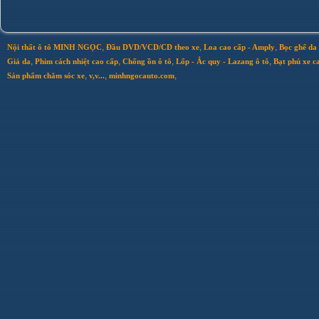
,
,
,
Nội thất ô tô MINH NGỌC
Đầu DVD/VCD/CD theo xe
Loa cao cấp - Amply
Bọc ghế da 
,
,
,
,
Giả da
Phim cách nhiệt cao cấp
Chống ồn ô tô
Lốp - Ắc quy - Lazang ô tô
Bạt phủ xe c
,
,
,
Sản phẩm chăm sóc xe
v,v...
minhngocauto.com