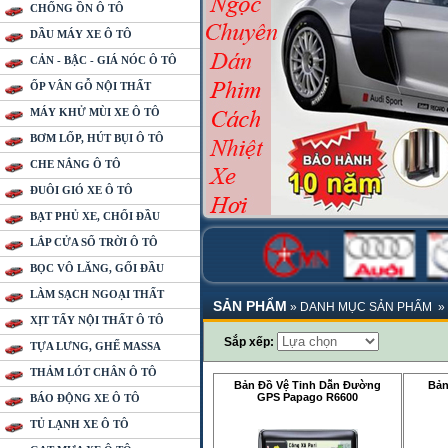
CHỐNG ỒN Ô TÔ
DẦU MÁY XE Ô TÔ
CẢN - BẬC - GIÁ NÓC Ô TÔ
ỐP VÂN GỖ NỘI THẤT
MÁY KHỬ MÙI XE Ô TÔ
BƠM LỐP, HÚT BỤI Ô TÔ
CHE NẮNG Ô TÔ
ĐUÔI GIÓ XE Ô TÔ
BẠT PHỦ XE, CHỔI ĐẦU
LẮP CỬA SỔ TRỜI Ô TÔ
BỌC VÔ LĂNG, GỐI ĐẦU
LÀM SẠCH NGOẠI THẤT
SẢN PHẨM
»
DANH MỤC SẢN PHẨM
»
XỊT TẨY NỘI THẤT Ô TÔ
Sắp xếp:
TỰA LƯNG, GHẾ MASSA
THẢM LÓT CHÂN Ô TÔ
Bản Đồ Vệ Tinh Dẫn Đường
Bản
GPS Papago R6600
BÁO ĐỘNG XE Ô TÔ
TỦ LẠNH XE Ô TÔ