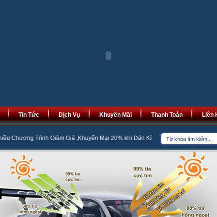
Tin Tức
Dịch Vụ
Khuyến Mãi
Thanh Toán
Liên 
 Giảm Giá ,Khuyến Mại 20% khi Dán Kính Cách Nhiệt
Bọc Đệm Ghế Da Minh