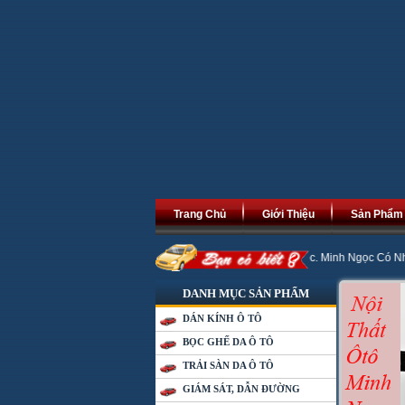
Trang Chủ
Giới Thiệu
Sản Phẩm
i An Khang Thịnh Vượng, Phát Tài Phát Lộc. Minh Ngọc Có Nhiều Chương Trình
DANH MỤC SẢN PHẨM
DÁN KÍNH Ô TÔ
BỌC GHẾ DA Ô TÔ
TRẢI SÀN DA Ô TÔ
GIÁM SÁT, DẪN ĐƯỜNG