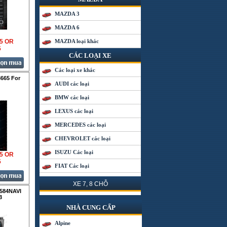
MAZDA 3
MAZDA 6
35 OR
MAZDA loại khác
5
CÁC LOẠI XE
Các loại xe khác
665 For
AUDI các loại
BMW các loại
LEXUS các loại
MERCEDES các loại
CHEVROLET các loại
ISUZU Các loại
35 OR
5
FIAT Các loại
XE 7, 8 CHỖ
584NAVI
3
NHÀ CUNG CẤP
Alpine