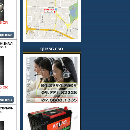
Hologen
Hong kong
Infinity
35 OR
5
Italia
Japan
041NAVI
exus
JBL
QUẢNG CÁO
Jenka
JVC
JVJ
Korea
35 OR
5
Kovan
Lifepro
039NAVI-
Lốp BridGestone
s
Lốp Dunlop
Lốp Kumho Hàn Quốc