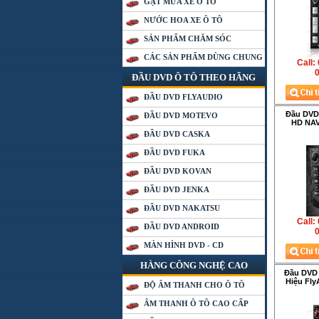
GẠT MƯA XE Ô TÔ
NƯỚC HOA XE Ô TÔ
SẢN PHẨM CHĂM SÓC
CÁC SẢN PHẨM DÙNG CHUNG
Call:
0
ĐẦU DVD Ô TÔ THEO HÃNG
ĐẦU DVD FLYAUDIO
Đầu DVD
ĐẦU DVD MOTEVO
HD NAV
ĐẦU DVD CASKA
ĐẦU DVD FUKA
ĐẦU DVD KOVAN
ĐẦU DVD JENKA
ĐẦU DVD NAKATSU
Call:
ĐẦU DVD ANDROID
0
MÀN HÌNH DVD - CD
HÀNG CÔNG NGHỆ CAO
Đầu DVD 
Hiệu Fly
ĐỘ ÂM THANH CHO Ô TÔ
ÂM THANH Ô TÔ CAO CẤP