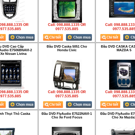
 098.888.1335 OR
Call: 098.888.1335 OR
Call: 098.888.13
977.535.885
0977.535.885
0977.535.88
u DVD Cao Cấp
Đầu DVD Caska 5051 Cho
Đầu DVD CASKA CA3
Audio E7506BNAVI-2
Honda Civic
MAZDA 5
Xe Nissan Livina
 098.888.1335 OR
Call: 098.888.1335 OR
Call: 098.888.13
977.535.885
0977.535.885
0977.535.88
nh Thụt Thò Caska
Đầu DVD FlyAudio E7522NAVI-1
Đầu DVD FlyAudio E7
Cho Xe Ford Focus
Cho Xe Mazda