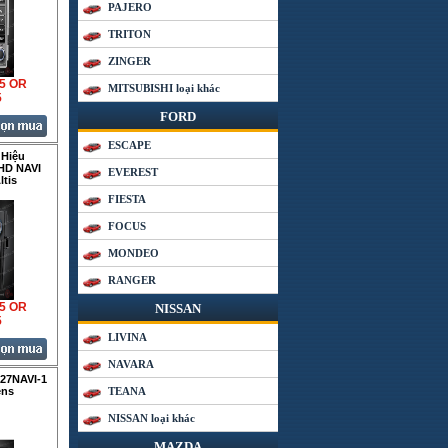
PAJERO
TRITON
ZINGER
35 OR
MITSUBISHI loại khác
5
FORD
ESCAPE
 Hiệu
HD NAVI
EVEREST
ltis
FIESTA
FOCUS
MONDEO
RANGER
35 OR
NISSAN
5
LIVINA
NAVARA
27NAVI-1
ens
TEANA
NISSAN loại khác
MAZDA