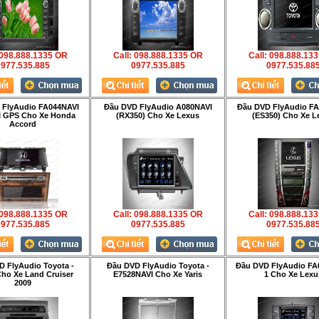
 098.888.1335 OR
Call: 098.888.1335 OR
Call: 098.888.13
977.535.885
0977.535.885
0977.535.88
 FlyAudio FA044NAVI
Đầu DVD FlyAudio A080NAVI
Đầu DVD FlyAudio FA
I GPS Cho Xe Honda
(RX350) Cho Xe Lexus
(ES350) Cho Xe L
Accord
 098.888.1335 OR
Call: 098.888.1335 OR
Call: 098.888.13
977.535.885
0977.535.885
0977.535.88
 FlyAudio Toyota -
Đầu DVD FlyAudio Toyota -
Đầu DVD FlyAudio FA
Cho Xe Land Cruiser
E7528NAVI Cho Xe Yaris
1 Cho Xe Lexu
2009