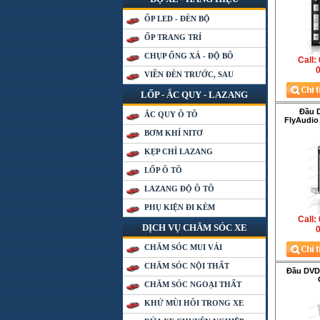
ỐP LED - ĐÈN BỘ
ỐP TRANG TRÍ
CHỤP ỐNG XẢ - ĐỘ BÔ
Call:
0
VIỀN ĐÈN TRƯỚC, SAU
LỐP - ẮC QUY - LAZANG
Đầu 
ẮC QUY Ô TÔ
FlyAudio
BƠM KHÍ NITƠ
KẸP CHÌ LAZANG
LỐP Ô TÔ
LAZANG ĐỘ Ô TÔ
PHỤ KIỆN ĐI KÈM
Call:
DỊCH VỤ CHĂM SÓC XE
0
CHĂM SÓC MUI VẢI
CHĂM SÓC NỘI THẤT
Đầu DVD
CHĂM SÓC NGOẠI THẤT
KHỬ MÙI HÔI TRONG XE