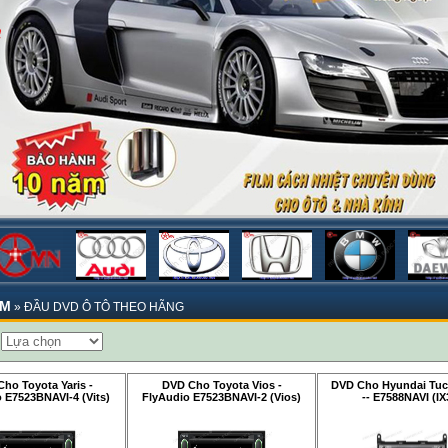
ẨM
»
ĐẦU DVD Ô TÔ THEO HÃNG
:
ho Toyota Yaris -
DVD Cho Toyota Vios -
DVD Cho Hyundai Tuc
 E7523BNAVI-4 (Vits)
FlyAudio E7523BNAVI-2 (Vios)
-- E7588NAVI (IX