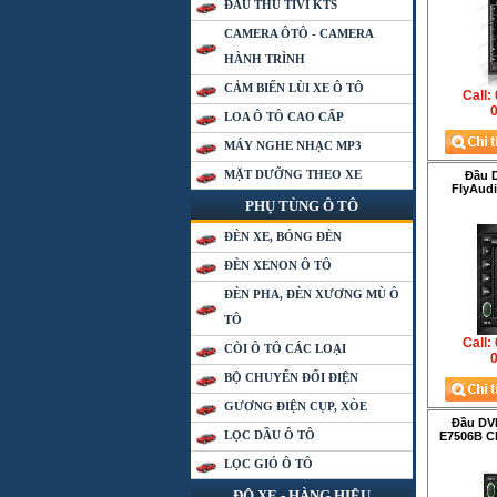
ĐẦU THU TIVI KTS
CAMERA ÔTÔ - CAMERA
HÀNH TRÌNH
CẢM BIẾN LÙI XE Ô TÔ
Call:
0
LOA Ô TÔ CAO CẤP
MÁY NGHE NHẠC MP3
MẶT DƯỠNG THEO XE
Đầu 
FlyAudi
PHỤ TÙNG Ô TÔ
ĐÈN XE, BÓNG ĐÈN
ĐÈN XENON Ô TÔ
ĐÈN PHA, ĐÈN XƯƠNG MÙ Ô
TÔ
Call:
CÒI Ô TÔ CÁC LOẠI
0
BỘ CHUYỂN ĐỔI ĐIỆN
GƯƠNG ĐIỆN CỤP, XÒE
Đầu DV
LỌC DẦU Ô TÔ
E7506B C
LỌC GIÓ Ô TÔ
ĐỘ XE - HÀNG HIỆU