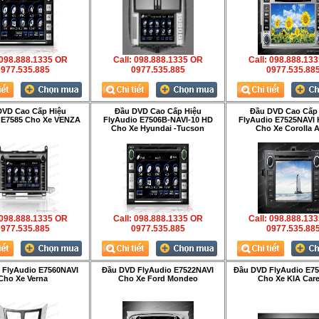
 098.888.1335 OR
Call: 098.888.1335 OR
Call: 098.888.13
977.535.885
0977.535.885
0977.535.88
DVD Cao Cấp Hiệu
Đầu DVD Cao Cấp Hiệu
Đầu DVD Cao Cấp
 E7585 Cho Xe VENZA
FlyAudio E7506B-NAVI-10 HD
FlyAudio E7525NAVI 
Cho Xe Hyundai -Tucson
Cho Xe Corolla A
 098.888.1335 OR
Call: 098.888.1335 OR
Call: 098.888.13
977.535.885
0977.535.885
0977.535.88
 FlyAudio E7560NAVI
Đầu DVD FlyAudio E7522NAVI
Đầu DVD FlyAudio E75
Cho Xe Verna
Cho Xe Ford Mondeo
Cho Xe KIA Car