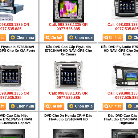
 098.888.1335 OR
Call: 098.888.1335 OR
Call: 098.888.13
977.535.885
0977.535.885
0977.535.88
 FlyAudio E7563NAVI
Đầu DVD Cao Cấp FlyAudio
Đầu DVD FlyAudio E75
GPS Cho Xe KIA Forte
E7502NAVI HD NAVI GPS Cho
HD NAVI GPS Cho X
Xe Camry
Civic
 098.888.1335 OR
Call: 098.888.1335 OR
Call: 098.888.13
977.535.885
0977.535.885
0977.535.88
DVD Cao Cấp Hiệu
DVD Cho Xe Honda CR-V Đầu
Đầu DVD Cao Cấp
o E7518NAVI-1 NAVI
FlyAudio E7516NAVI HD
FlyAudio E7548NAVI
 Chevrolet Captiva
Highland