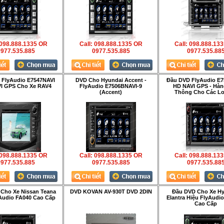
 098.888.1335 OR
Call: 098.888.1335 OR
Call: 098.888.13
977.535.885
0977.535.885
0977.535.88
 FlyAudio E7547NAVI
DVD Cho Hyundai Accent -
Đầu DVD FlyAudio E7
I GPS Cho Xe RAV4
FlyAudio E7506BNAVI-9
HD NAVI GPS - Hàn
(Accent)
Thông Cho Các Lo
 098.888.1335 OR
Call: 098.888.1335 OR
Call: 098.888.13
977.535.885
0977.535.885
0977.535.88
Cho Xe Nissan Teana
DVD KOVAN AV-930T DVD 2DIN
Đầu DVD Cho Xe H
Audio FA040 Cao Cấp
Elantra Hiệu FlyAudi
Cao Cấp