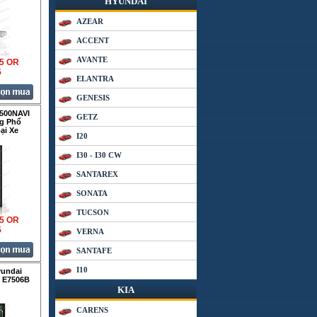
HYUNDAI
AZEAR
ACCENT
AVANTE
35 OR
5
ELANTRA
GENESIS
500NAVI
GETZ
g Phổ
ại Xe
I20
I30 - I30 CW
SANTAREX
SONATA
TUCSON
35 OR
5
VERNA
SANTAFE
I10
yundai
o E7506B
KIA
CARENS