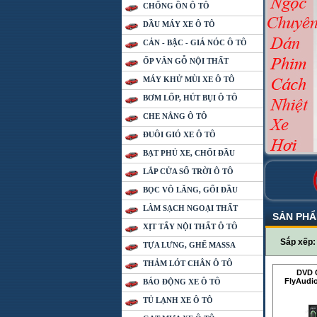
CHỐNG ỒN Ô TÔ
DẦU MÁY XE Ô TÔ
CẢN - BẬC - GIÁ NÓC Ô TÔ
ỐP VÂN GỖ NỘI THẤT
MÁY KHỬ MÙI XE Ô TÔ
BƠM LỐP, HÚT BỤI Ô TÔ
CHE NẮNG Ô TÔ
ĐUÔI GIÓ XE Ô TÔ
BẠT PHỦ XE, CHỔI ĐẦU
LẮP CỬA SỔ TRỜI Ô TÔ
BỌC VÔ LĂNG, GỐI ĐẦU
LÀM SẠCH NGOẠI THẤT
SẢN PH
XỊT TẨY NỘI THẤT Ô TÔ
Sắp xếp
TỰA LƯNG, GHẾ MASSA
THẢM LÓT CHÂN Ô TÔ
DVD C
FlyAudio
BÁO ĐỘNG XE Ô TÔ
TỦ LẠNH XE Ô TÔ