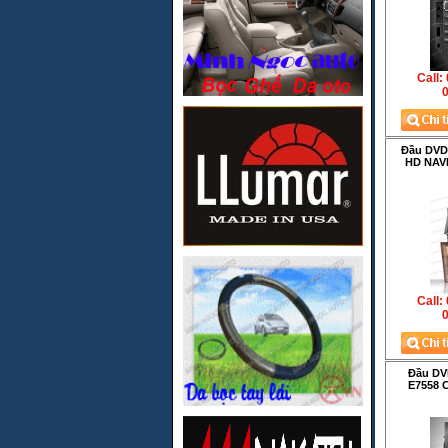
Call:
0
Đầu DVD
HD NAV
Call:
0
Đầu DVD
E7558 