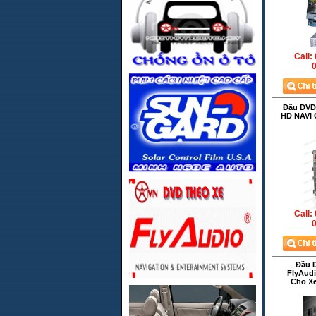
Call:
0
Đầu DVD
HD NAVI 
Call:
0
Đầu 
FlyAudi
Cho Xe