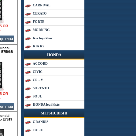
CARNIVAL
CERATO
FORTE
35 OR
MORNING
5
Kia loại khác
KIA K5
yundai
o E7506B
HONDA
ACCORD
CIVIC
CR - V
SORENTO
35 OR
SOUL
5
HONDA loại khác
MITSHUBISHI
yundai
io E7519
GRANDIS
JOLIE