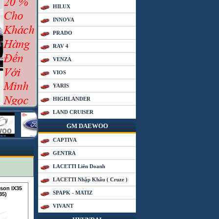
HILUX
INNOVA
PRADO
RAV 4
VENZA
VIOS
YARIS
HIGHLANDER
LAND CRUISER
GM DAEWOO
CAPTIVA
GENTRA
LACETTI Liên Doanh
LACETTI Nhập Khẩu ( Cruze )
son IX35
SPAPK - MATIZ
35)
VIVANT