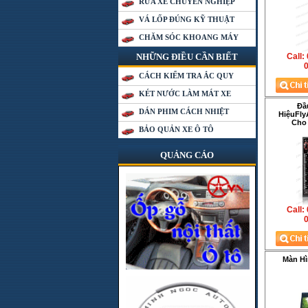
RỬA XE CHUYÊN NGHIỆP
VÁ LỐP ĐÚNG KỸ THUẬT
CHĂM SÓC KHOANG MÁY
NHỮNG ĐIỀU CẦN BIẾT
Call:
0
CÁCH KIỂM TRA ẮC QUY
KÉT NƯỚC LÀM MÁT XE
Đầ
DÁN PHIM CÁCH NHIỆT
HiệuFly
Cho 
BẢO QUẢN XE Ô TÔ
QUẢNG CÁO
Call:
0
Màn Hì