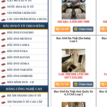
GẠT MƯA XE Ô TÔ
NƯỚC HOA XE Ô TÔ
SẢN PHẨM CHĂM SÓC
CÁC SẢN PHẨM DÙNG CHUNG
Giá bán:
4.450.000 VNÐ
Gia
ĐẦU DVD Ô TÔ THEO HÃNG
ĐẦU DVD FLYAUDIO
Bọc Ghế Da Thật (Da Italia)
Bọc 
ĐẦU DVD MOTEVO
Loại 1
ĐẦU DVD CASKA
ĐẦU DVD FUKA
ĐẦU DVD KOVAN
ĐẦU DVD JENKA
ĐẦU DVD NAKATSU
Call: 098.888.1335 OR
Ca
ĐẦU DVD ANDROID
0977.535.885
MÀN HÌNH DVD - CD
HÀNG CÔNG NGHỆ CAO
Bọc Ghế Da Thật Anh Quốc Xe
Bọc G
4, 5 Chỗ Loại 1
ĐỘ ÂM THANH CHO Ô TÔ
ÂM THANH Ô TÔ CAO CẤP