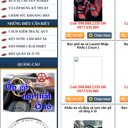
RỬA XE CHUYÊN NGHIỆP
VÁ LỐP ĐÚNG KỸ THUẬT
CHĂM SÓC KHOANG MÁY
NHỮNG ĐIỀU CẦN BIẾT
Call: 098.888.1335 OR
Ca
0977.535.885
CÁCH KIỂM TRA ẮC QUY
KÉT NƯỚC LÀM MÁT XE
Bọc ghế da xe Lacetti Nhập
Bọ
DÁN PHIM CÁCH NHIỆT
Khẩu ( Cruze )
BẢO QUẢN XE Ô TÔ
QUẢNG CÁO
Call: 098.888.1335 OR
Ca
0977.535.885
Khâu da vô lăng và sơn vân gỗ
Bọc 
vô lăng ô tô