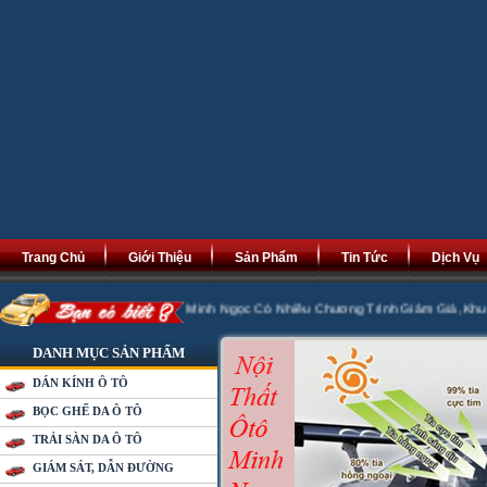
Trang Chủ
Giới Thiệu
Sản Phẩm
Tin Tức
Dịch Vụ
Phát Tài Phát Lộc. Minh Ngọc Có Nhiều Chương Trình Giảm Giá ,Khuyến Mại 20
DANH MỤC SẢN PHẨM
DÁN KÍNH Ô TÔ
BỌC GHẾ DA Ô TÔ
TRẢI SÀN DA Ô TÔ
GIÁM SÁT, DẪN ĐƯỜNG