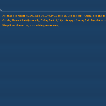
,
,
,
Nội thất ô tô MINH NGỌC
Đầu DVD/VCD/CD theo xe
Loa cao cấp - Amply
Bọc ghế da 
,
,
,
,
Giả da
Phim cách nhiệt cao cấp
Chống ồn ô tô
Lốp - Ắc quy - Lazang ô tô
Bạt phủ xe c
,
,
,
Sản phẩm chăm sóc xe
v,v...
minhngocauto.com