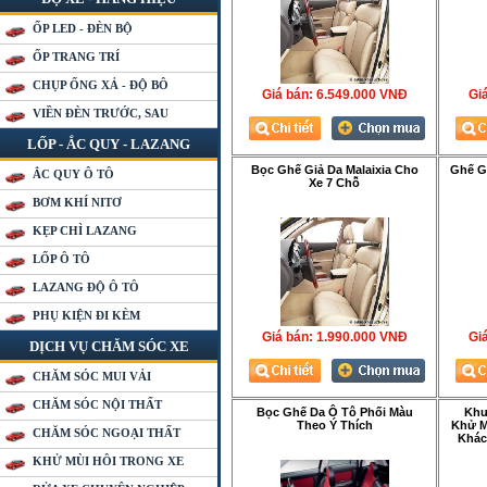
ỐP LED - ĐÈN BỘ
ỐP TRANG TRÍ
CHỤP ỐNG XẢ - ĐỘ BÔ
Giá bán:
6.549.000 VNÐ
Gia
VIỀN ĐÈN TRƯỚC, SAU
LỐP - ẮC QUY - LAZANG
Bọc Ghế Giả Da Malaixia Cho
Ghế Gi
ẮC QUY Ô TÔ
Xe 7 Chỗ
BƠM KHÍ NITƠ
KẸP CHÌ LAZANG
LỐP Ô TÔ
LAZANG ĐỘ Ô TÔ
PHỤ KIỆN ĐI KÈM
Giá bán:
1.990.000 VNÐ
Gia
DỊCH VỤ CHĂM SÓC XE
CHĂM SÓC MUI VẢI
CHĂM SÓC NỘI THẤT
Bọc Ghế Da Ô Tô Phối Màu
Khu
Theo Ý Thích
Khử M
CHĂM SÓC NGOẠI THẤT
Khác
KHỬ MÙI HÔI TRONG XE