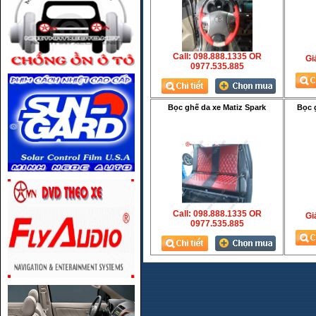
Call: 098.888.1335 OR
Gia
0977.535.885
Bọc ghế da xe Matiz Spark
Bọc 
Call: 098.888.1335 OR
Gia
0977.535.885