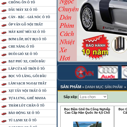
CHỐNG ỒN Ô TÔ
DẦU MÁY XE Ô TÔ
CẢN - BẬC - GIÁ NÓC Ô TÔ
ỐP VÂN GỖ NỘI THẤT
MÁY KHỬ MÙI XE Ô TÔ
BƠM LỐP, HÚT BỤI Ô TÔ
CHE NẮNG Ô TÔ
ĐUÔI GIÓ XE Ô TÔ
BẠT PHỦ XE, CHỔI ĐẦU
LẮP CỬA SỔ TRỜI Ô TÔ
BỌC VÔ LĂNG, GỐI ĐẦU
LÀM SẠCH NGOẠI THẤT
SẢN PHẨM
»
DANH MỤC SẢN PHẨM
»
XỊT TẨY NỘI THẤT Ô TÔ
Sắp xếp:
TỰA LƯNG, GHẾ MASSA
THẢM LÓT CHÂN Ô TÔ
Bọc Đệm Ghế Da Công Nghiêp
Bọc 
Cao Cấp Hàn Quốc Xe 4,5 Chỗ
Cấ
BÁO ĐỘNG XE Ô TÔ
TỦ LẠNH XE Ô TÔ