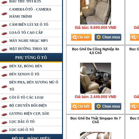
ĐẦU THU TIVI KTS
CAMERA ÔTÔ - CAMERA
HÀNH TRÌNH
CẢM BIẾN LÙI XE Ô TÔ
Giá bán:
8.690.000 VNÐ
Gia
LOA Ô TÔ CAO CẤP
MÁY NGHE NHẠC MP3
MẶT DƯỠNG THEO XE
Bọc Ghế Da Công Nghiệp Xe
Bọc G
4,5 Chỗ
PHỤ TÙNG Ô TÔ
ĐÈN XE, BÓNG ĐÈN
ĐÈN XENON Ô TÔ
ĐÈN PHA, ĐÈN XƯƠNG MÙ Ô
TÔ
Giá bán:
2.449.000 VNÐ
Gia
CÒI Ô TÔ CÁC LOẠI
BỘ CHUYỂN ĐỔI ĐIỆN
GƯƠNG ĐIỆN CỤP, XÒE
Bọc Ghế Da Thật Singapo Xe 7
Bọc 
LỌC DẦU Ô TÔ
Chỗ
LỌC GIÓ Ô TÔ
ĐỘ XE - HÀNG HIỆU