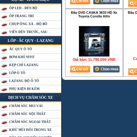
ỐP LED - ĐÈN BỘ
Đầu DVD CASKA 3633 HD Xe
Đầu 
ỐP TRANG TRÍ
Toyota Corolla Altis
CHỤP ỐNG XẢ - ĐỘ BÔ
VIỀN ĐÈN TRƯỚC, SAU
LỐP - ẮC QUY - LAZANG
ẮC QUY Ô TÔ
BƠM KHÍ NITƠ
Ca
Giá bán:
11.790.000 VNÐ
KẸP CHÌ LAZANG
LỐP Ô TÔ
LAZANG ĐỘ Ô TÔ
PHỤ KIỆN ĐI KÈM
DỊCH VỤ CHĂM SÓC XE
CHĂM SÓC MUI VẢI
CHĂM SÓC NỘI THẤT
CHĂM SÓC NGOẠI THẤT
KHỬ MÙI HÔI TRONG XE