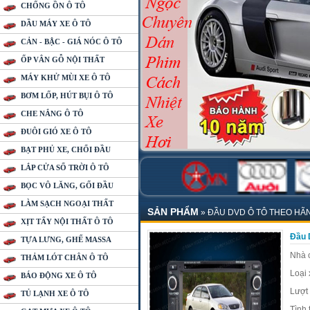
CHỐNG ỒN Ô TÔ
DẦU MÁY XE Ô TÔ
CẢN - BẬC - GIÁ NÓC Ô TÔ
ỐP VÂN GỖ NỘI THẤT
MÁY KHỬ MÙI XE Ô TÔ
BƠM LỐP, HÚT BỤI Ô TÔ
CHE NẮNG Ô TÔ
ĐUÔI GIÓ XE Ô TÔ
BẠT PHỦ XE, CHỔI ĐẦU
LẮP CỬA SỔ TRỜI Ô TÔ
BỌC VÔ LĂNG, GỐI ĐẦU
LÀM SẠCH NGOẠI THẤT
SẢN PHẨM
»
ĐẦU DVD Ô TÔ THEO HÃ
XỊT TẨY NỘI THẤT Ô TÔ
Đầu 
TỰA LƯNG, GHẾ MASSA
Nhà 
THẢM LÓT CHÂN Ô TÔ
Loại 
BÁO ĐỘNG XE Ô TÔ
Lượt
TỦ LẠNH XE Ô TÔ
Tình 