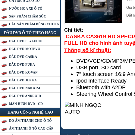
GẠT MƯA XE Ô TÔ
Giá b
NƯỚC HOA XE Ô TÔ
Đặt 
SẢN PHẨM CHĂM SÓC
CÁC SẢN PHẨM DÙNG CHUNG
Chi tiết:
ĐẦU DVD Ô TÔ THEO HÃNG
CASKA CA3619 HD SPECI
ĐẦU DVD FLYAUDIO
FULL HD cho hình ảnh tuyệt
Chi tiết:
ĐẦU DVD MOTEVO
Thông số kĩ thuật:
ĐẦU DVD CASKA
DVD/VCD/CD/MP3/MPE
ĐẦU DVD FUKA
USB port, SD card
ĐẦU DVD KOVAN
7" touch screen 16:9 A
Ipod Interface Ready
ĐẦU DVD JENKA
Bluetooth with A2DP
ĐẦU DVD NAKATSU
Steering Wheel Contro
ĐẦU DVD ANDROID
MÀN HÌNH DVD - CD
HÀNG CÔNG NGHỆ CAO
ĐỘ ÂM THANH CHO Ô TÔ
ÂM THANH Ô TÔ CAO CẤP