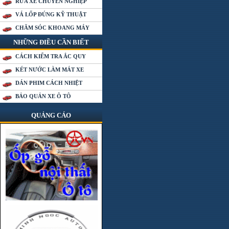
RỬA XE CHUYÊN NGHIỆP
VÁ LỐP ĐÚNG KỸ THUẬT
CHĂM SÓC KHOANG MÁY
NHỮNG ĐIỀU CẦN BIẾT
CÁCH KIỂM TRA ẮC QUY
KÉT NƯỚC LÀM MÁT XE
DÁN PHIM CÁCH NHIỆT
BẢO QUẢN XE Ô TÔ
QUẢNG CÁO