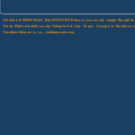
,
,
,
Nội thất ô tô MINH NGỌC
Đầu DVD/VCD/CD theo xe
Loa cao cấp - Amply
Bọc ghế da 
,
,
,
,
Giả da
Phim cách nhiệt cao cấp
Chống ồn ô tô
Lốp - Ắc quy - Lazang ô tô
Bạt phủ xe c
,
,
,
Sản phẩm chăm sóc xe
v,v...
minhngocauto.com