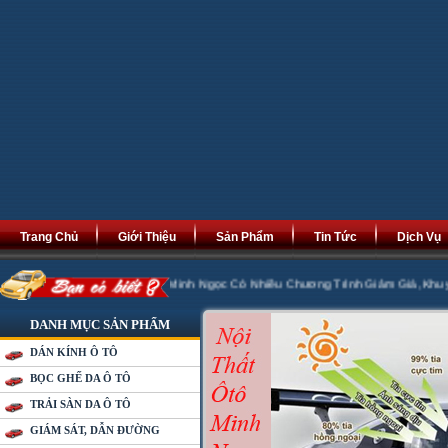
Trang Chủ
Giới Thiệu
Sản Phẩm
Tin Tức
Dịch Vụ
hát Tài Phát Lộc. Minh Ngọc Có Nhiều Chương Trình Giảm Giá ,Khuyến Mại 20%
DANH MỤC SẢN PHẨM
DÁN KÍNH Ô TÔ
BỌC GHẾ DA Ô TÔ
TRẢI SÀN DA Ô TÔ
GIÁM SÁT, DẪN ĐƯỜNG