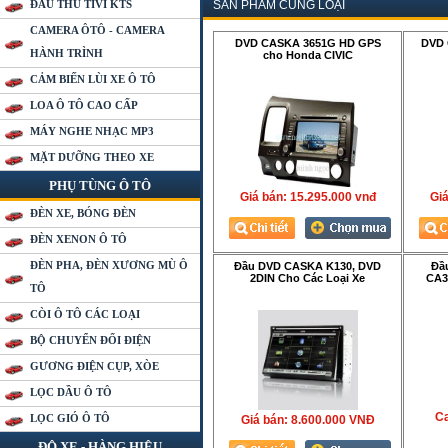
ĐẦU THU TIVI KTS
SẢN PHẨM CÙNG LOẠI
CAMERA ÔTÔ - CAMERA
DVD CASKA 3651G HD GPS
DVD 
HÀNH TRÌNH
cho Honda CIVIC
CẢM BIẾN LÙI XE Ô TÔ
LOA Ô TÔ CAO CẤP
MÁY NGHE NHẠC MP3
MẶT DƯỠNG THEO XE
PHỤ TÙNG Ô TÔ
Giá bán:
15.295.000 vnđ
Gia
ĐÈN XE, BÓNG ĐÈN
ĐÈN XENON Ô TÔ
ĐÈN PHA, ĐÈN XƯƠNG MÙ Ô
Đầu DVD CASKA K130, DVD
Đầ
2DIN Cho Các Loại Xe
CA3
TÔ
CÒI Ô TÔ CÁC LOẠI
BỘ CHUYỂN ĐỔI ĐIỆN
GƯƠNG ĐIỆN CỤP, XÒE
LỌC DẦU Ô TÔ
Ca
LỌC GIÓ Ô TÔ
Giá bán:
8.600.000 VNÐ
ĐỘ XE - HÀNG HIỆU